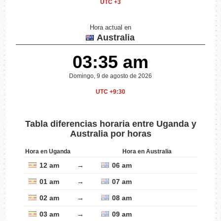
UTC +3
Hora actual en
Australia
03:35 am
Domingo, 9 de agosto de 2026
UTC +9:30
Tabla diferencias horaria entre Uganda y
Australia por horas
Hora en Uganda
Hora en Australia
12 am
→
06 am
01 am
→
07 am
02 am
→
08 am
03 am
→
09 am