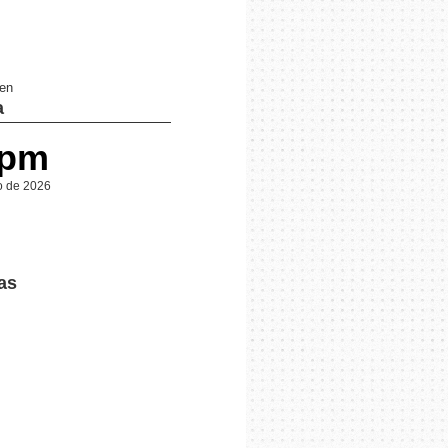
 en
a
 pm
o de 2026
as