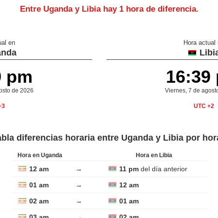
Entre Uganda y Libia hay
1 hora de diferencia
.
ual en
Hora actual
nda
Libi
9 pm
16:39
gosto de 2026
Viernes, 7 de agost
+3
UTC +2
abla diferencias horaria entre Uganda y Libia por hor
Hora en Uganda
Hora en Libia
12 am
→
11 pm
del día anterior
01 am
→
12 am
02 am
→
01 am
03 am
→
02 am