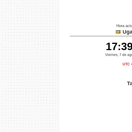
Hora act
Uga
17:3
Viernes, 7 de a
UTC 
T