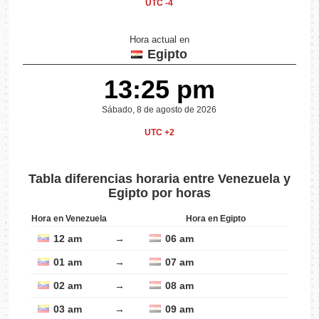
UTC -4
Hora actual en
Egipto
13:25 pm
Sábado, 8 de agosto de 2026
UTC +2
Tabla diferencias horaria entre Venezuela y
Egipto por horas
Hora en Venezuela
Hora en Egipto
12 am
→
06 am
01 am
→
07 am
02 am
→
08 am
03 am
→
09 am