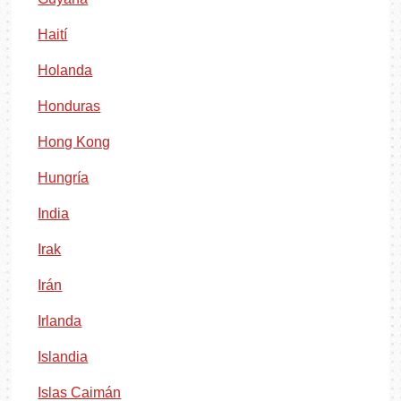
Haití
Holanda
Honduras
Hong Kong
Hungría
India
Irak
Irán
Irlanda
Islandia
Islas Caimán