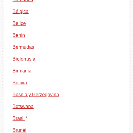
Bélgica
Belice
Benín
Bermudas
Bielorrusia
Birmania
Bolivia
Bosnia y Herzegovina
Botswana
Brasil
*
Brunéi