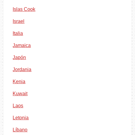
Islas Cook
Israel
Italia
Jamaica
Japón
Jordania
Kenia
Kuwait
Laos
Letonia
Líbano