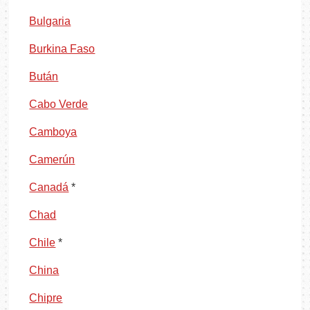
Bulgaria
Burkina Faso
Bután
Cabo Verde
Camboya
Camerún
Canadá
*
Chad
Chile
*
China
Chipre