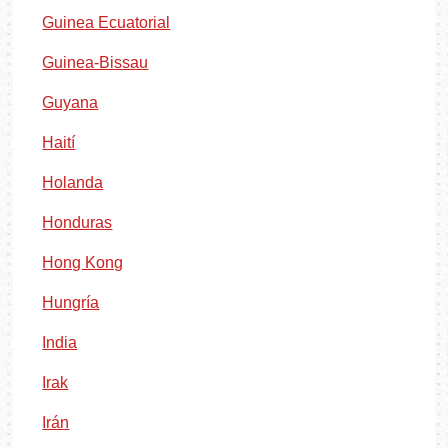
Guinea Ecuatorial
Guinea-Bissau
Guyana
Haití
Holanda
Honduras
Hong Kong
Hungría
India
Irak
Irán