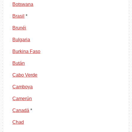
Botswana
Brasil
*
Brunéi
Bulgaria
Burkina Faso
Bután
Cabo Verde
Camboya
Camerún
Canadá
*
Chad