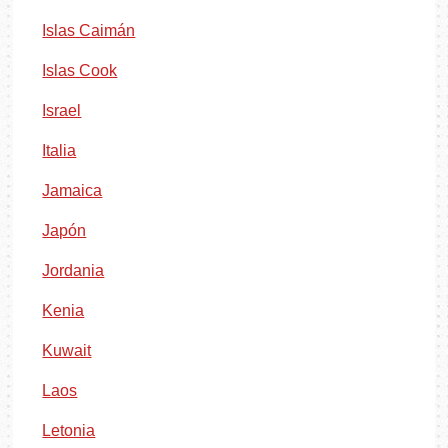
Islas Caimán
Islas Cook
Israel
Italia
Jamaica
Japón
Jordania
Kenia
Kuwait
Laos
Letonia