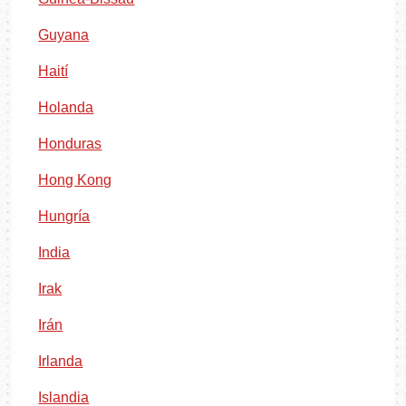
Guyana
Haití
Holanda
Honduras
Hong Kong
Hungría
India
Irak
Irán
Irlanda
Islandia