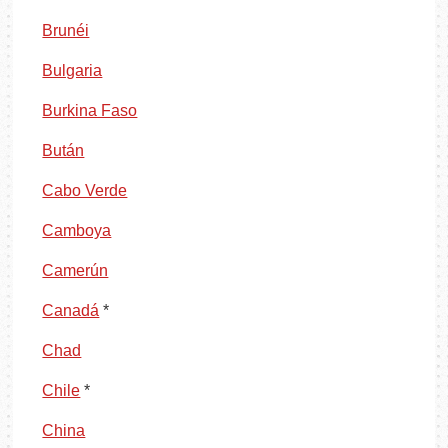
Brunéi
Bulgaria
Burkina Faso
Bután
Cabo Verde
Camboya
Camerún
Canadá
*
Chad
Chile
*
China