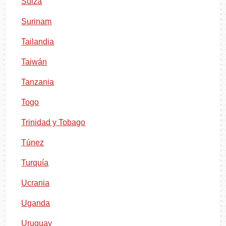
Suiza
Surinam
Tailandia
Taiwán
Tanzania
Togo
Trinidad y Tobago
Túnez
Turquía
Ucrania
Uganda
Uruguay