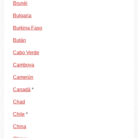
Brunéi
Bulgaria
Burkina Faso
Bután
Cabo Verde
Camboya
Camerún
Canadá
*
Chad
Chile
*
China