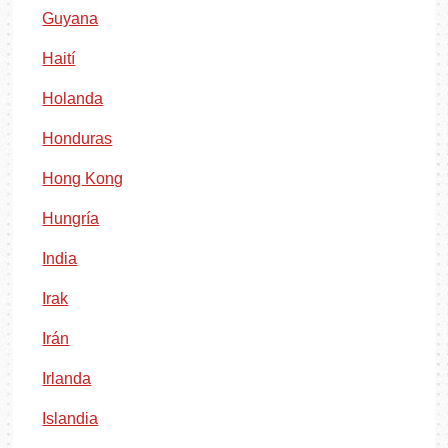
Guyana
Haití
Holanda
Honduras
Hong Kong
Hungría
India
Irak
Irán
Irlanda
Islandia