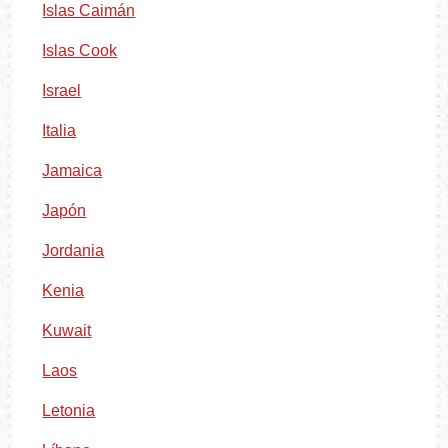
Islas Caimán
Islas Cook
Israel
Italia
Jamaica
Japón
Jordania
Kenia
Kuwait
Laos
Letonia