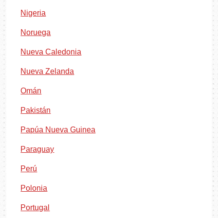
Nigeria
Noruega
Nueva Caledonia
Nueva Zelanda
Omán
Pakistán
Papúa Nueva Guinea
Paraguay
Perú
Polonia
Portugal