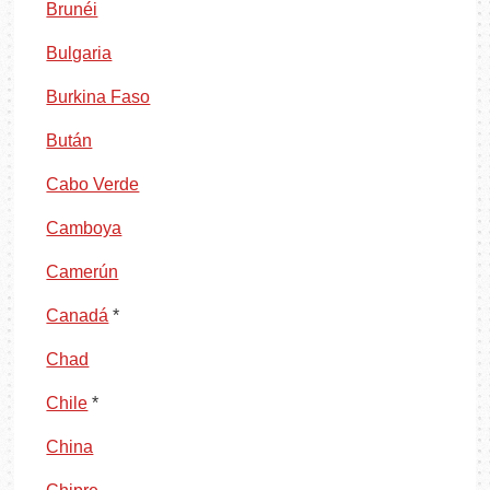
Brunéi
Bulgaria
Burkina Faso
Bután
Cabo Verde
Camboya
Camerún
Canadá
*
Chad
Chile
*
China