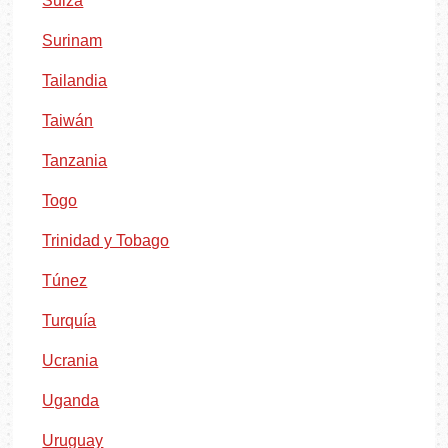
Suiza
Surinam
Tailandia
Taiwán
Tanzania
Togo
Trinidad y Tobago
Túnez
Turquía
Ucrania
Uganda
Uruguay