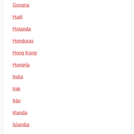
Guyana
Haití
Holanda
Honduras
Hong Kong
Hungría
India
Irak
Irán
Irlanda
Islandia