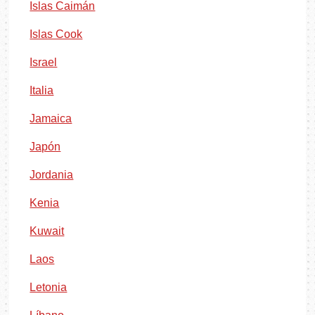
Islas Caimán
Islas Cook
Israel
Italia
Jamaica
Japón
Jordania
Kenia
Kuwait
Laos
Letonia