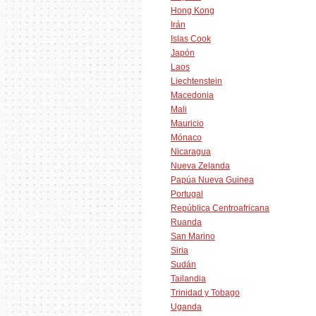
Hong Kong
Irán
Islas Cook
Japón
Laos
Liechtenstein
Macedonia
Mali
Mauricio
Mónaco
Nicaragua
Nueva Zelanda
Papúa Nueva Guinea
Portugal
República Centroafricana
Ruanda
San Marino
Siria
Sudán
Tailandia
Trinidad y Tobago
Uganda