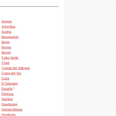
Angola
Argentina
Austria
Bangladesh
Benín
Bolivia
Brunéi
Cabo Verde
Chad
Ciudad del Vaticano
Corea del Sur
Cuba
El Salvador
España
*
Filipinas
Gambia
Guadalupe
Guinea-Bissau
Honduras