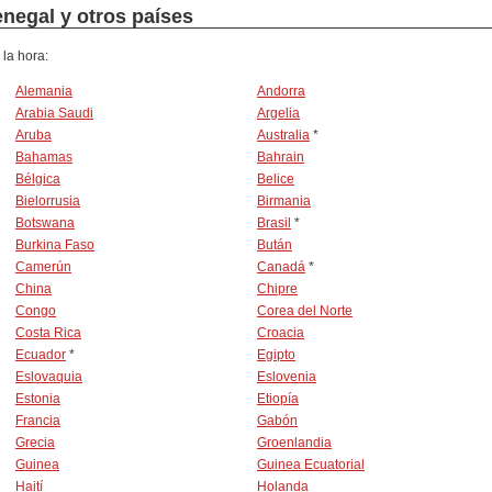
enegal y otros países
 la hora:
Alemania
Andorra
Arabia Saudi
Argelia
Aruba
Australia
*
Bahamas
Bahrain
Bélgica
Belice
Bielorrusia
Birmania
Botswana
Brasil
*
Burkina Faso
Bután
Camerún
Canadá
*
China
Chipre
Congo
Corea del Norte
Costa Rica
Croacia
Ecuador
*
Egipto
Eslovaquia
Eslovenia
Estonia
Etiopía
Francia
Gabón
Grecia
Groenlandia
Guinea
Guinea Ecuatorial
Haití
Holanda