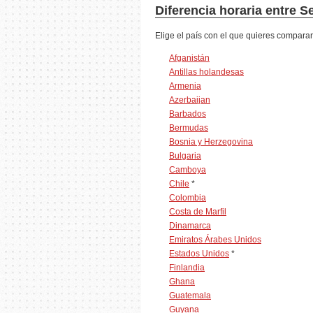
Diferencia horaria entre S
Elige el país con el que quieres comparar
Afganistán
Antillas holandesas
Armenia
Azerbaijan
Barbados
Bermudas
Bosnia y Herzegovina
Bulgaria
Camboya
Chile
*
Colombia
Costa de Marfil
Dinamarca
Emiratos Árabes Unidos
Estados Unidos
*
Finlandia
Ghana
Guatemala
Guyana