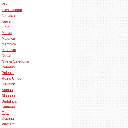
Irak
Islas Caimán
Jamaica
Kuwait
Libia
Macao
Maldivas
Martinica
Moldavia
Nepal
Nueva Caledonia
Panama
Polonia
Reino Unido
Reunión
Samoa
Singapur
Sudáfrica
Surinam
Togo
Ucrania
Vietnam