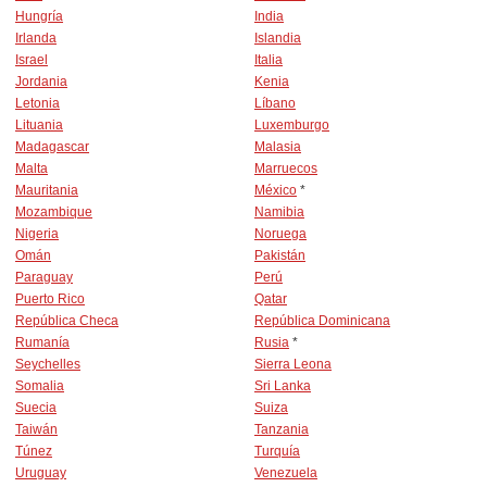
Hungría
India
Irlanda
Islandia
Israel
Italia
Jordania
Kenia
Letonia
Líbano
Lituania
Luxemburgo
Madagascar
Malasia
Malta
Marruecos
Mauritania
México
*
Mozambique
Namibia
Nigeria
Noruega
Omán
Pakistán
Paraguay
Perú
Puerto Rico
Qatar
República Checa
República Dominicana
Rumanía
Rusia
*
Seychelles
Sierra Leona
Somalia
Sri Lanka
Suecia
Suiza
Taiwán
Tanzania
Túnez
Turquía
Uruguay
Venezuela