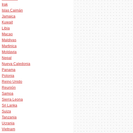
Irak
Islas Caimán
Jamaica
Kuwait
Libia
Macao
Maldivas
Martinica
Moldavia
Nepal
Nueva Caledonia
Panama
Polonia
Reino Unido
Reunión
Samoa
Sierra Leona
Sri Lanka
Suiza
Tanzania
Ucrania
Vietnam