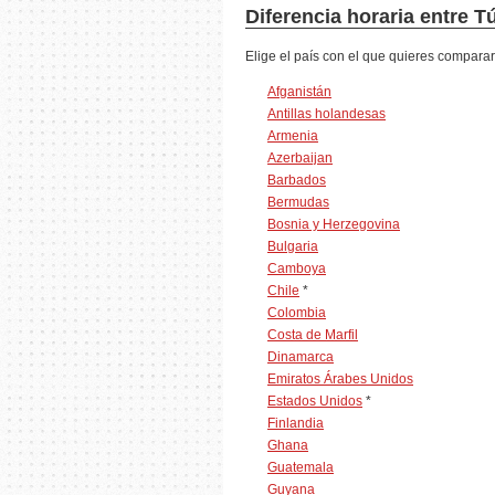
Diferencia horaria entre T
Elige el país con el que quieres comparar
Afganistán
Antillas holandesas
Armenia
Azerbaijan
Barbados
Bermudas
Bosnia y Herzegovina
Bulgaria
Camboya
Chile
*
Colombia
Costa de Marfil
Dinamarca
Emiratos Árabes Unidos
Estados Unidos
*
Finlandia
Ghana
Guatemala
Guyana