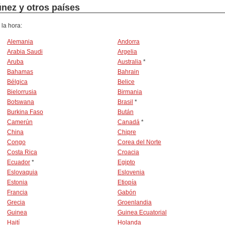
únez y otros países
 la hora:
Alemania
Andorra
Arabia Saudi
Argelia
Aruba
Australia
*
Bahamas
Bahrain
Bélgica
Belice
Bielorrusia
Birmania
Botswana
Brasil
*
Burkina Faso
Bután
Camerún
Canadá
*
China
Chipre
Congo
Corea del Norte
Costa Rica
Croacia
Ecuador
*
Egipto
Eslovaquia
Eslovenia
Estonia
Etiopía
Francia
Gabón
Grecia
Groenlandia
Guinea
Guinea Ecuatorial
Haití
Holanda