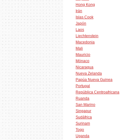
Hong Kong
Irán
Islas Cook
Japón
Laos
Liechtenstein
Macedonia
Mali
Mauricio
Mónaco
Nicaragua
Nueva Zelanda
Papúa Nueva Guinea
Portugal
República Centroafricana
Ruanda
San Marino
Singapur
Sudáfrica
Surinam
Togo
Uganda