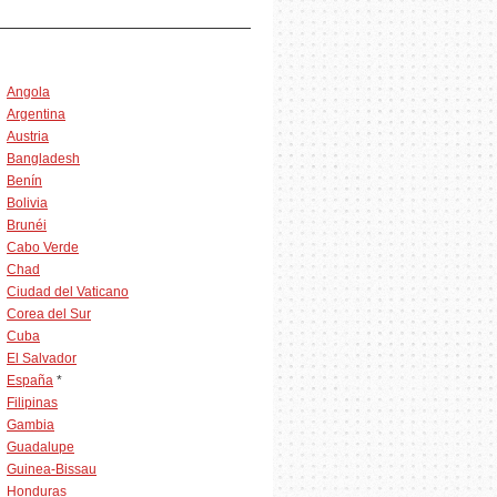
Angola
Argentina
Austria
Bangladesh
Benín
Bolivia
Brunéi
Cabo Verde
Chad
Ciudad del Vaticano
Corea del Sur
Cuba
El Salvador
España
*
Filipinas
Gambia
Guadalupe
Guinea-Bissau
Honduras