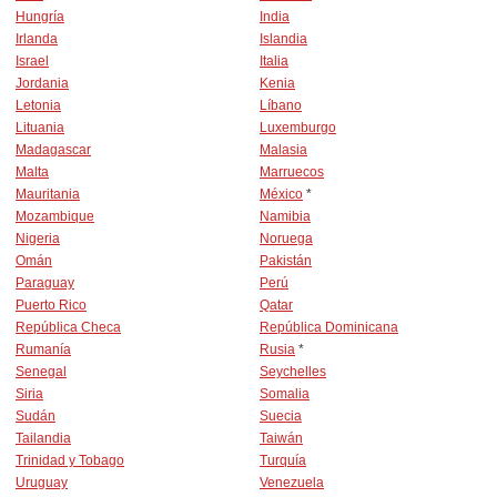
Hungría
India
Irlanda
Islandia
Israel
Italia
Jordania
Kenia
Letonia
Líbano
Lituania
Luxemburgo
Madagascar
Malasia
Malta
Marruecos
Mauritania
México
*
Mozambique
Namibia
Nigeria
Noruega
Omán
Pakistán
Paraguay
Perú
Puerto Rico
Qatar
República Checa
República Dominicana
Rumanía
Rusia
*
Senegal
Seychelles
Siria
Somalia
Sudán
Suecia
Tailandia
Taiwán
Trinidad y Tobago
Turquía
Uruguay
Venezuela