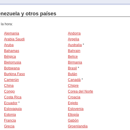
enezuela y otros países
 la hora:
Alemania
Andorra
Arabia Saudi
Argelia
Aruba
Australia
*
Bahamas
Bahrain
Bélgica
Belice
Bielorrusia
Birmania
Botswana
Brasil
*
Burkina Faso
Bután
Camerún
Canadá
*
China
Chipre
Congo
Corea del Norte
Costa Rica
Croacia
Ecuador
*
Egipto
Eslovaquia
Eslovenia
Estonia
Etiopía
Francia
Gabón
Grecia
Groenlandia