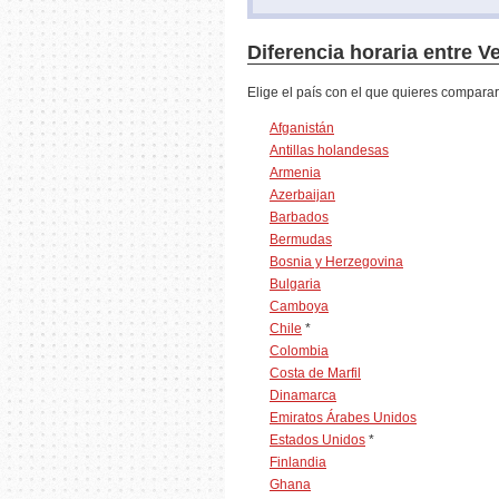
Diferencia horaria entre V
Elige el país con el que quieres comparar
Afganistán
Antillas holandesas
Armenia
Azerbaijan
Barbados
Bermudas
Bosnia y Herzegovina
Bulgaria
Camboya
Chile
*
Colombia
Costa de Marfil
Dinamarca
Emiratos Árabes Unidos
Estados Unidos
*
Finlandia
Ghana