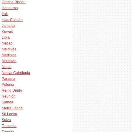
Guinea-Bissau
Honduras
Irak
Islas Caimán
Jamaica
Kuwait
Libia
Macao
Maldivas
Martinica
Moldavia
Nepal
Nueva Caledonia
Panama
Polonia
Reino Unido
Reunión
Samoa
Sierra Leona
Sri Lanka
Suiza
Tanzania
Turquía