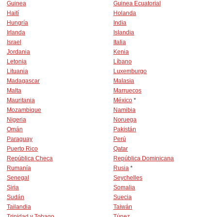
Guinea
Guinea Ecuatorial
Haití
Holanda
Hungría
India
Irlanda
Islandia
Israel
Italia
Jordania
Kenia
Letonia
Líbano
Lituania
Luxemburgo
Madagascar
Malasia
Malta
Marruecos
Mauritania
México
*
Mozambique
Namibia
Nigeria
Noruega
Omán
Pakistán
Paraguay
Perú
Puerto Rico
Qatar
República Checa
República Dominicana
Rumanía
Rusia
*
Senegal
Seychelles
Siria
Somalia
Sudán
Suecia
Tailandia
Taiwán
Trinidad y Tobago
Túnez