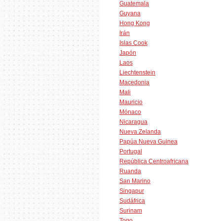
Guatemala
Guyana
Hong Kong
Irán
Islas Cook
Japón
Laos
Liechtenstein
Macedonia
Mali
Mauricio
Mónaco
Nicaragua
Nueva Zelanda
Papúa Nueva Guinea
Portugal
República Centroafricana
Ruanda
San Marino
Singapur
Sudáfrica
Surinam
Togo