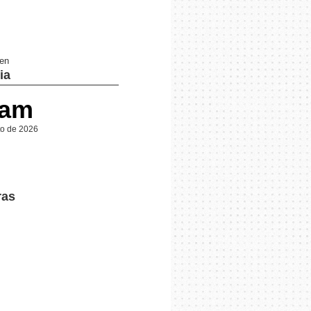
 en
ia
 am
to de 2026
ras