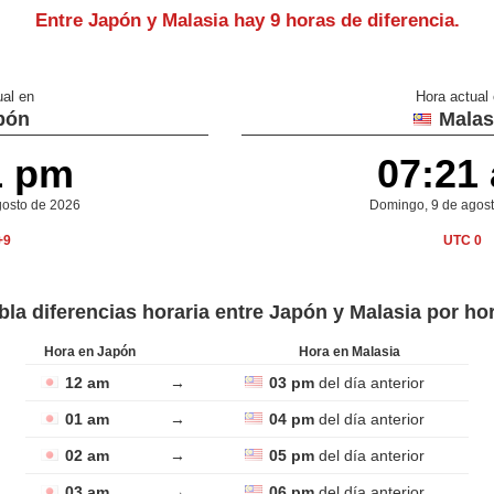
Entre Japón y Malasia hay
9 horas de diferencia
.
ual en
Hora actual
pón
Malas
1 pm
07:21
gosto de 2026
Domingo, 9 de agos
+9
UTC 0
bla diferencias horaria entre Japón y Malasia por ho
Hora en Japón
Hora en Malasia
12 am
→
03 pm
del día anterior
01 am
→
04 pm
del día anterior
02 am
→
05 pm
del día anterior
03 am
→
06 pm
del día anterior