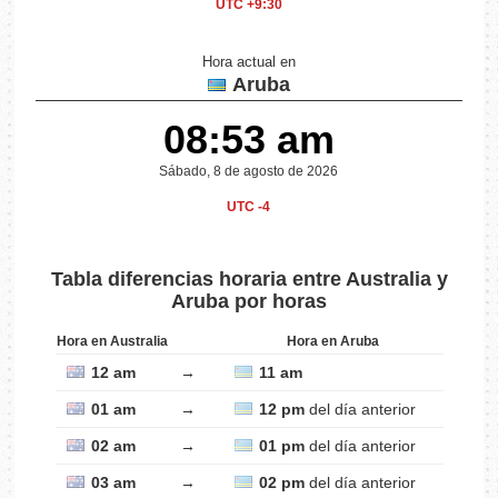
UTC +9:30
Hora actual en
Aruba
08:53 am
Sábado, 8 de agosto de 2026
UTC -4
Tabla diferencias horaria entre Australia y
Aruba por horas
Hora en Australia
Hora en Aruba
12 am
→
11 am
01 am
→
12 pm
del día anterior
02 am
→
01 pm
del día anterior
03 am
→
02 pm
del día anterior