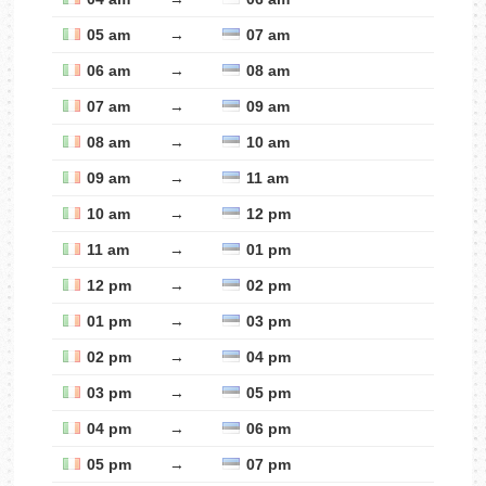
05 am
→
07 am
06 am
→
08 am
07 am
→
09 am
08 am
→
10 am
09 am
→
11 am
10 am
→
12 pm
11 am
→
01 pm
12 pm
→
02 pm
01 pm
→
03 pm
02 pm
→
04 pm
03 pm
→
05 pm
04 pm
→
06 pm
05 pm
→
07 pm