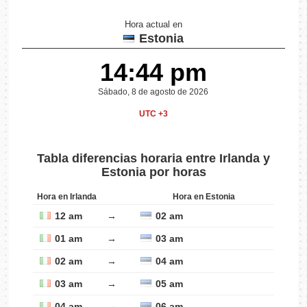
Hora actual en
Estonia
14:44 pm
Sábado, 8 de agosto de 2026
UTC +3
Tabla diferencias horaria entre Irlanda y
Estonia por horas
Hora en Irlanda
Hora en Estonia
12 am
→
02 am
01 am
→
03 am
02 am
→
04 am
03 am
→
05 am
04 am
→
06 am