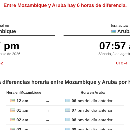
Entre Mozambique y Aruba hay
6 horas de diferencia
.
ual en
Hora actual
bique
Arub
7 pm
07:57
osto de 2026
Sábado, 8 de agost
+2
UTC -4
a diferencias horaria entre Mozambique y Aruba por 
Hora en Mozambique
Hora en Aruba
12 am
→
06 pm
del día anterior
01 am
→
07 pm
del día anterior
02 am
→
08 pm
del día anterior
03 am
→
09 pm
del día anterior