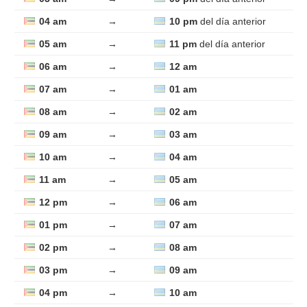
04 am
→
10 pm
del día anterior
05 am
→
11 pm
del día anterior
06 am
→
12 am
07 am
→
01 am
08 am
→
02 am
09 am
→
03 am
10 am
→
04 am
11 am
→
05 am
12 pm
→
06 am
01 pm
→
07 am
02 pm
→
08 am
03 pm
→
09 am
04 pm
→
10 am