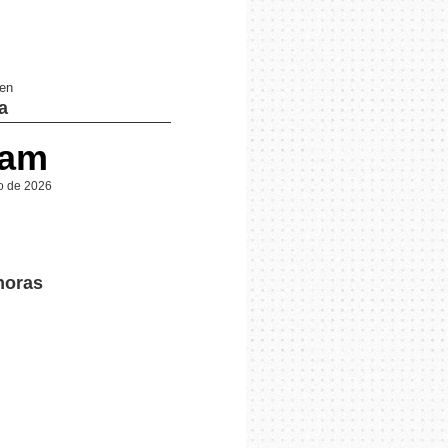
 en
a
 am
o de 2026
horas