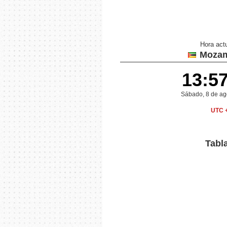
Hora act
Mozam
13:5
Sábado, 8 de ag
UTC 
Tabl