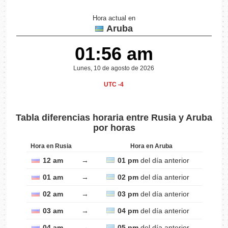
Hora actual en
Aruba
01:56 am
Lunes, 10 de agosto de 2026
UTC -4
Tabla diferencias horaria entre Rusia y Aruba
por horas
Hora en Rusia
Hora en Aruba
12 am
→
01 pm
del día anterior
01 am
→
02 pm
del día anterior
02 am
→
03 pm
del día anterior
03 am
→
04 pm
del día anterior
04 am
→
05 pm
del día anterior